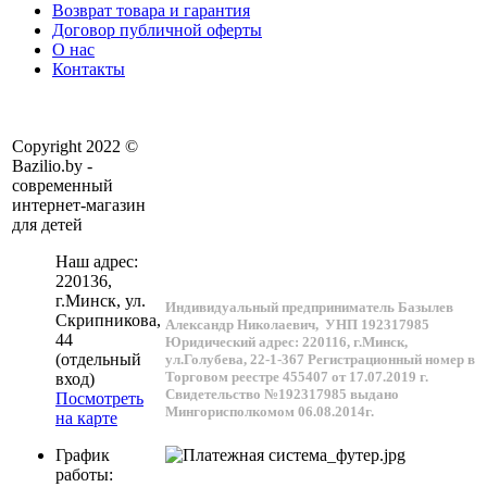
Возврат товара и гарантия
Договор публичной оферты
О нас
Контакты
Copyright 2022 ©
Bazilio.by -
современный
интернет-магазин
для детей
Наш адрес:
220136
,
г.
Минск
, ул.
Индивидуальный предприниматель Базылев
Скрипникова,
Александр Николаевич,
УНП 192317985
44
Юридический адрес: 220116, г.Минск,
(отдельный
ул.Голубева, 22-1-367
Регистрационный номер в
Торговом реестре 455407 от 17.07.2019 г.
вход)
Свидетельство №192317985 выдано
Посмотреть
Мингорисполкомом 06.08.2014г.
на карте
График
работы: