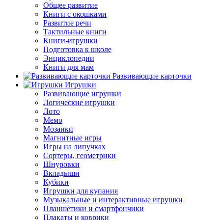
Общее развитие
Книги с окошками
Развитие речи
Тактильные книги
Книги-игрушки
Подготовка к школе
Энциклопедии
Книги для мам
Развивающие карточки
Игрушки
Развивающие игрушки
Логические игрушки
Лото
Мемо
Мозаики
Магнитные игры
Игры на липучках
Сортеры, геометрики
Шнуровки
Вкладыши
Кубики
Игрушки для купания
Музыкальные и интерактивные игрушки
Планшетики и смартфончики
Плакаты и коврики