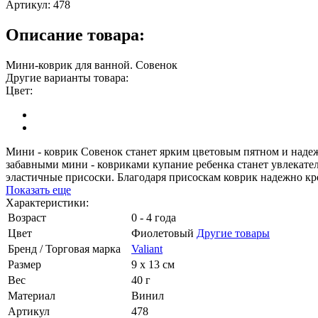
Артикул:
478
Описание товара:
Мини-коврик для ванной. Совенок
Другие варианты товара:
Цвет:
Мини - коврик Совенок станет ярким цветовым пятном и наде
забавными мини - ковриками купание ребенка станет увлекате
эластичные присоски. Благодаря присоскам коврик надежно кр
Показать еще
Характеристики:
Возраст
0 - 4 года
Цвет
Фиолетовый
Другие товары
Бренд / Торговая марка
Valiant
Размер
9 х 13 см
Вес
40 г
Материал
Винил
Артикул
478