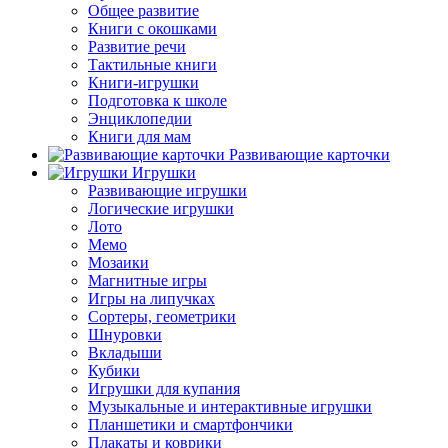
Общее развитие
Книги с окошками
Развитие речи
Тактильные книги
Книги-игрушки
Подготовка к школе
Энциклопедии
Книги для мам
Развивающие карточки
Игрушки
Развивающие игрушки
Логические игрушки
Лото
Мемо
Мозаики
Магнитные игры
Игры на липучках
Сортеры, геометрики
Шнуровки
Вкладыши
Кубики
Игрушки для купания
Музыкальные и интерактивные игрушки
Планшетики и смартфончики
Плакаты и коврики