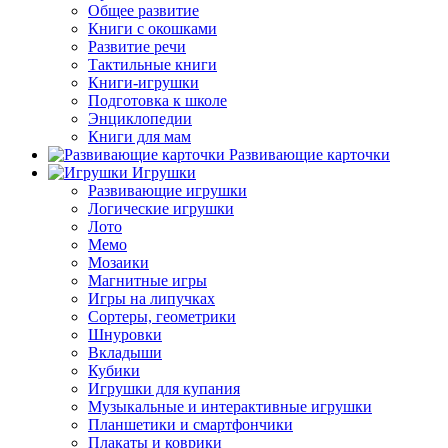
Общее развитие
Книги с окошками
Развитие речи
Тактильные книги
Книги-игрушки
Подготовка к школе
Энциклопедии
Книги для мам
Развивающие карточки
Игрушки
Развивающие игрушки
Логические игрушки
Лото
Мемо
Мозаики
Магнитные игры
Игры на липучках
Сортеры, геометрики
Шнуровки
Вкладыши
Кубики
Игрушки для купания
Музыкальные и интерактивные игрушки
Планшетики и смартфончики
Плакаты и коврики