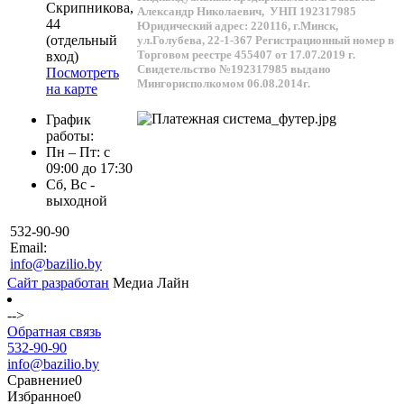
Скрипникова,
Александр Николаевич,
УНП 192317985
44
Юридический адрес: 220116, г.Минск,
(отдельный
ул.Голубева, 22-1-367
Регистрационный номер в
Торговом реестре 455407 от 17.07.2019 г.
вход)
Свидетельство №192317985 выдано
Посмотреть
Мингорисполкомом 06.08.2014г.
на карте
График
работы:
Пн – Пт: с
09:00 до 17:30
Сб, Вс -
выходной
532-90-90
Email:
info@bazilio.by
Сайт разработан
Медиа Лайн
-->
Обратная связь
532-90-90
info@bazilio.by
Сравнение
0
Избранное
0