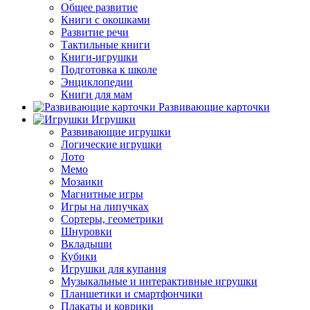
Общее развитие
Книги с окошками
Развитие речи
Тактильные книги
Книги-игрушки
Подготовка к школе
Энциклопедии
Книги для мам
Развивающие карточки
Игрушки
Развивающие игрушки
Логические игрушки
Лото
Мемо
Мозаики
Магнитные игры
Игры на липучках
Сортеры, геометрики
Шнуровки
Вкладыши
Кубики
Игрушки для купания
Музыкальные и интерактивные игрушки
Планшетики и смартфончики
Плакаты и коврики