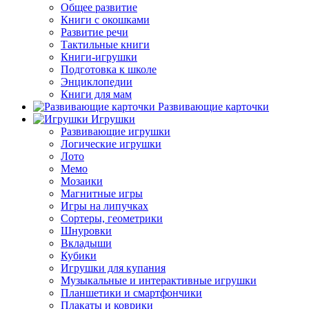
Общее развитие
Книги с окошками
Развитие речи
Тактильные книги
Книги-игрушки
Подготовка к школе
Энциклопедии
Книги для мам
Развивающие карточки
Игрушки
Развивающие игрушки
Логические игрушки
Лото
Мемо
Мозаики
Магнитные игры
Игры на липучках
Сортеры, геометрики
Шнуровки
Вкладыши
Кубики
Игрушки для купания
Музыкальные и интерактивные игрушки
Планшетики и смартфончики
Плакаты и коврики