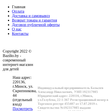
Главная
Оплата
Доставка и самовывоз
Возврат товара и гарантия
Договор публичной оферты
О нас
Контакты
Copyright 2022 ©
Bazilio.by -
современный
интернет-магазин
для детей
Наш адрес:
220136
,
г.
Минск
, ул.
Индивидуальный предприниматель Базылев
Скрипникова,
Александр Николаевич,
УНП 192317985
44
Юридический адрес: 220116, г.Минск,
(отдельный
ул.Голубева, 22-1-367
Регистрационный номер в
Торговом реестре 455407 от 17.07.2019 г.
вход)
Свидетельство №192317985 выдано
Посмотреть