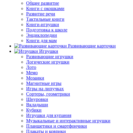
Общее развитие
Книги с окошками
Развитие речи
Тактильные книги
Книги-игрушки
Подготовка к школе
Энциклопедии
Книги для мам
Развивающие карточки
Игрушки
Развивающие игрушки
Логические игрушки
Лото
Мемо
Мозаики
Магнитные игры
Игры на липучках
Сортеры, геометрики
Шнуровки
Вкладыши
Кубики
Игрушки для купания
Музыкальные и интерактивные игрушки
Планшетики и смартфончики
Плакаты и коврики