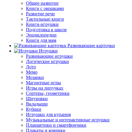
Общее развитие
Книги с окошками
Развитие речи
Тактильные книги
Книги-игрушки
Подготовка к школе
Энциклопедии
Книги для мам
Развивающие карточки
Игрушки
Развивающие игрушки
Логические игрушки
Лото
Мемо
Мозаики
Магнитные игры
Игры на липучках
Сортеры, геометрики
Шнуровки
Вкладыши
Кубики
Игрушки для купания
Музыкальные и интерактивные игрушки
Планшетики и смартфончики
Плакаты и коврики