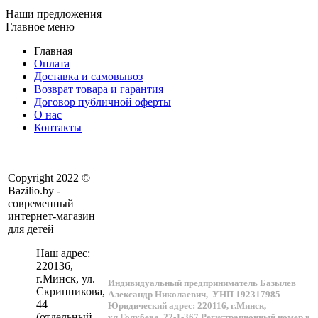
Наши предложения
Главное меню
Главная
Оплата
Доставка и самовывоз
Возврат товара и гарантия
Договор публичной оферты
О нас
Контакты
Copyright 2022 ©
Bazilio.by -
современный
интернет-магазин
для детей
Наш адрес:
220136
,
г.
Минск
, ул.
Индивидуальный предприниматель Базылев
Скрипникова,
Александр Николаевич,
УНП 192317985
44
Юридический адрес: 220116, г.Минск,
(отдельный
ул.Голубева, 22-1-367
Регистрационный номер в