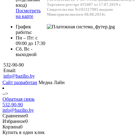
Торговом реестре 455407 от 17.07.2019 г.
вход)
Свидетельство №192317985 выдано
Посмотреть
Мингорисполкомом 06.08.2014г.
на карте
График
работы:
Пн – Пт: с
09:00 до 17:30
Сб, Вс -
выходной
532-90-90
Email:
info@bazilio.by
Сайт разработан
Медиа Лайн
-->
Обратная связь
532-90-90
info@bazilio.by
Сравнение
0
Избранное
0
Корзина
0
Купить в один клик