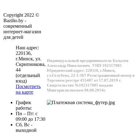
Copyright 2022 ©
Bazilio.by -
современный
интернет-магазин
для детей
Наш адрес:
220136
,
г.
Минск
, ул.
Индивидуальный предприниматель Базылев
Скрипникова,
Александр Николаевич,
УНП 192317985
44
Юридический адрес: 220116, г.Минск,
(отдельный
ул.Голубева, 22-1-367
Регистрационный номер в
Торговом реестре 455407 от 17.07.2019 г.
вход)
Свидетельство №192317985 выдано
Посмотреть
Мингорисполкомом 06.08.2014г.
на карте
График
работы:
Пн – Пт: с
09:00 до 17:30
Сб, Вс -
выходной