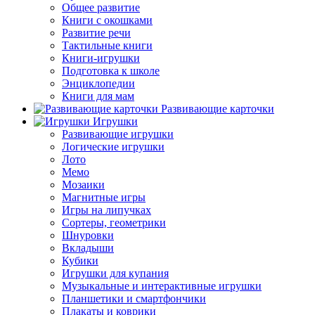
Общее развитие
Книги с окошками
Развитие речи
Тактильные книги
Книги-игрушки
Подготовка к школе
Энциклопедии
Книги для мам
Развивающие карточки
Игрушки
Развивающие игрушки
Логические игрушки
Лото
Мемо
Мозаики
Магнитные игры
Игры на липучках
Сортеры, геометрики
Шнуровки
Вкладыши
Кубики
Игрушки для купания
Музыкальные и интерактивные игрушки
Планшетики и смартфончики
Плакаты и коврики