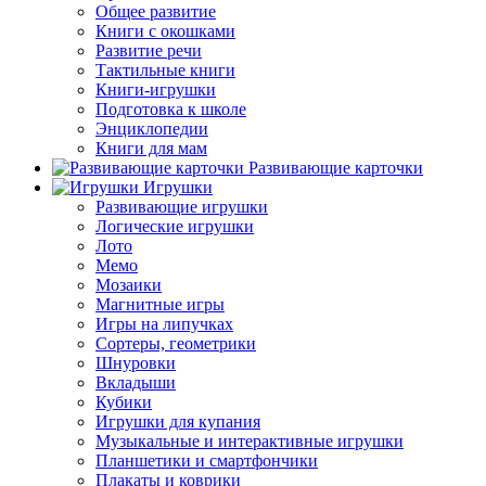
Общее развитие
Книги с окошками
Развитие речи
Тактильные книги
Книги-игрушки
Подготовка к школе
Энциклопедии
Книги для мам
Развивающие карточки
Игрушки
Развивающие игрушки
Логические игрушки
Лото
Мемо
Мозаики
Магнитные игры
Игры на липучках
Сортеры, геометрики
Шнуровки
Вкладыши
Кубики
Игрушки для купания
Музыкальные и интерактивные игрушки
Планшетики и смартфончики
Плакаты и коврики