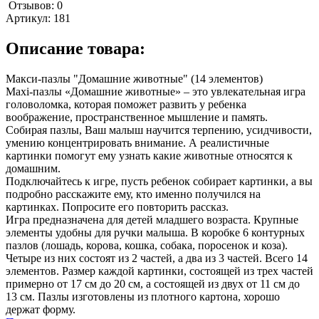
Отзывов: 0
Артикул:
181
Описание товара:
Макси-пазлы "Домашние животные" (14 элементов)
Maxi-пазлы «Домашние животные» – это увлекательная игра
головоломка, которая поможет развить у ребенка
воображение, пространственное мышление и память.
Собирая пазлы, Ваш малыш научится терпению, усидчивости,
умению концентрировать внимание. А реалистичные
картинки помогут ему узнать какие животные относятся к
домашним.
Подключайтесь к игре, пусть ребенок собирает картинки, а вы
подробно расскажите ему, кто именно получился на
картинках. Попросите его повторить рассказ.
Игра предназначена для детей младшего возраста. Крупные
элементы удобны для ручки малыша. В коробке 6 контурных
пазлов (лошадь, корова, кошка, собака, поросенок и коза).
Четыре из них состоят из 2 частей, а два из 3 частей. Всего 14
элементов. Размер каждой картинки, состоящей из трех частей
примерно от 17 см до 20 см, а состоящей из двух от 11 см до
13 см. Пазлы изготовлены из плотного картона, хорошо
держат форму.