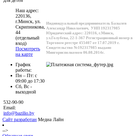
для детей
Наш адрес:
220136
,
г.
Минск
, ул.
Индивидуальный предприниматель Базылев
Скрипникова,
Александр Николаевич,
УНП 192317985
44
Юридический адрес: 220116, г.Минск,
(отдельный
ул.Голубева, 22-1-367
Регистрационный номер в
Торговом реестре 455407 от 17.07.2019 г.
вход)
Свидетельство №192317985 выдано
Посмотреть
Мингорисполкомом 06.08.2014г.
на карте
График
работы:
Пн – Пт: с
09:00 до 17:30
Сб, Вс -
выходной
532-90-90
Email:
info@bazilio.by
Сайт разработан
Медиа Лайн
-->
Обратная связь