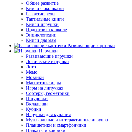
Общее развитие
Книги с окошками
Развитие речи
Тактильные книги
Книги-игрушки
Подготовка к школе
Энциклопедии
Книги для мам
Развивающие карточки
Игрушки
Развивающие игрушки
Логические игрушки
Лото
Мемо
Мозаики
Магнитные игры
Игры на липучках
Сортеры, геометрики
Шнуровки
Вкладыши
Кубики
Игрушки для купания
Музыкальные и интерактивные игрушки
Планшетики и смартфончики
Плакаты и коврики