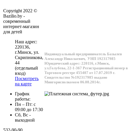
Copyright 2022 ©
Bazilio.by -
современный
интернет-магазин
для детей
Наш адрес:
220136
,
г.
Минск
, ул.
Индивидуальный предприниматель Базылев
Скрипникова,
Александр Николаевич,
УНП 192317985
44
Юридический адрес: 220116, г.Минск,
(отдельный
ул.Голубева, 22-1-367
Регистрационный номер в
Торговом реестре 455407 от 17.07.2019 г.
вход)
Свидетельство №192317985 выдано
Посмотреть
Мингорисполкомом 06.08.2014г.
на карте
График
работы:
Пн – Пт: с
09:00 до 17:30
Сб, Вс -
выходной
532-90-90