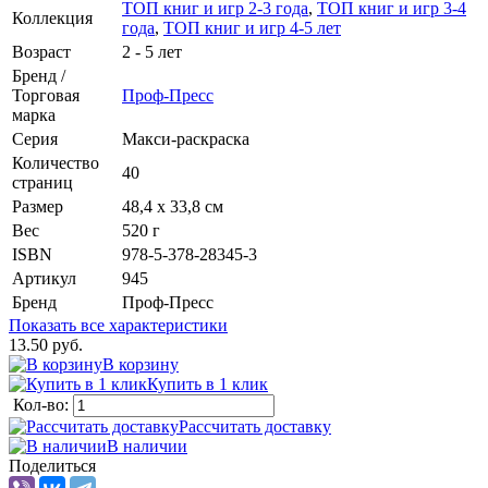
ТОП книг и игр 2-3 года
,
ТОП книг и игр 3-4
Коллекция
года
,
ТОП книг и игр 4-5 лет
Возраст
2 - 5 лет
Бренд /
Торговая
Проф-Пресс
марка
Серия
Макси-раскраска
Количество
40
страниц
Размер
48,4 х 33,8 см
Вес
520 г
ISBN
978-5-378-28345-3
Артикул
945
Бренд
Проф-Пресс
Показать все характеристики
13.50 руб.
В корзину
Купить в 1 клик
Кол-во:
Рассчитать доставку
В наличии
Поделиться