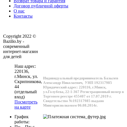
Возврат товара и гарантия
Договор публичной оферты
О нас
Контакты
Copyright 2022 ©
Bazilio.by -
современный
интернет-магазин
для детей
Наш адрес:
220136
,
г.
Минск
, ул.
Индивидуальный предприниматель Базылев
Скрипникова,
Александр Николаевич,
УНП 192317985
44
Юридический адрес: 220116, г.Минск,
(отдельный
ул.Голубева, 22-1-367
Регистрационный номер в
Торговом реестре 455407 от 17.07.2019 г.
вход)
Свидетельство №192317985 выдано
Посмотреть
Мингорисполкомом 06.08.2014г.
на карте
График
работы:
Пн – Пт: с