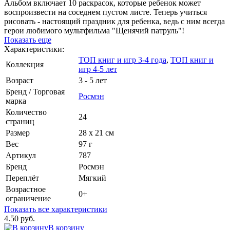
Альбом включает 10 раскрасок, которые ребенок может
воспроизвести на соседнем пустом листе. Теперь учиться
рисовать - настоящий праздник для ребенка, ведь с ним всегда
герои любимого мультфильма "Щенячий патруль"!
Показать еще
Характеристики:
ТОП книг и игр 3-4 года
,
ТОП книг и
Коллекция
игр 4-5 лет
Возраст
3 - 5 лет
Бренд / Торговая
Росмэн
марка
Количество
24
страниц
Размер
28 x 21 см
Вес
97 г
Артикул
787
Бренд
Росмэн
Переплёт
Мягкий
Возрастное
0+
ограничение
Показать все характеристики
4.50 руб.
В корзину