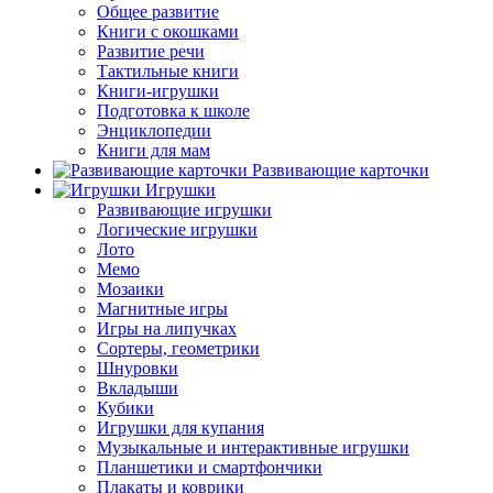
Общее развитие
Книги с окошками
Развитие речи
Тактильные книги
Книги-игрушки
Подготовка к школе
Энциклопедии
Книги для мам
Развивающие карточки
Игрушки
Развивающие игрушки
Логические игрушки
Лото
Мемо
Мозаики
Магнитные игры
Игры на липучках
Сортеры, геометрики
Шнуровки
Вкладыши
Кубики
Игрушки для купания
Музыкальные и интерактивные игрушки
Планшетики и смартфончики
Плакаты и коврики