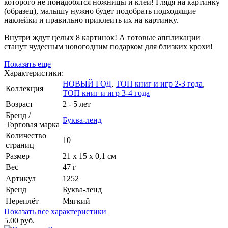
которого не понадобятся ножницы и клей! Глядя на картинку
(образец), малышу нужно будет подобрать подходящие
наклейки и правильно приклеить их на картинку.
Внутри ждут целых 8 картинок! А готовые аппликации
станут чудесным новогодним подарком для близких крохи!
Показать еще
Характеристики:
НОВЫЙ ГОД
,
ТОП книг и игр 2-3 года
,
Коллекция
ТОП книг и игр 3-4 года
Возраст
2 - 5 лет
Бренд /
Буква-ленд
Торговая марка
Количество
10
страниц
Размер
21 х 15 х 0,1 см
Вес
47 г
Артикул
1252
Бренд
Буква-ленд
Переплёт
Мягкий
Показать все характеристики
5.00 руб.