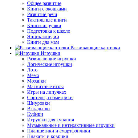
Общее развитие
Книги с окошками
Развитие речи
Тактильные книги
Книги-игрушки
Подготовка к школе
Энциклопедии
Книги для мам
Развивающие карточки
Игрушки
Развивающие игрушки
Логические игрушки
Лото
Мемо
Мозаики
Магнитные игры
Игры на липучках
Сортеры, геометрики
Шнуровки
Вкладыши
Кубики
Игрушки для купания
Музыкальные и интерактивные игрушки
Планшетики и смартфончики
Плакаты и коврики