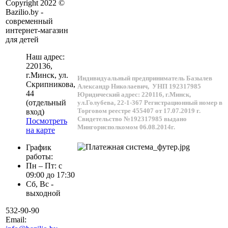
Copyright 2022 ©
Bazilio.by -
современный
интернет-магазин
для детей
Наш адрес:
220136
,
г.
Минск
, ул.
Индивидуальный предприниматель Базылев
Скрипникова,
Александр Николаевич,
УНП 192317985
44
Юридический адрес: 220116, г.Минск,
(отдельный
ул.Голубева, 22-1-367
Регистрационный номер в
Торговом реестре 455407 от 17.07.2019 г.
вход)
Свидетельство №192317985 выдано
Посмотреть
Мингорисполкомом 06.08.2014г.
на карте
График
работы:
Пн – Пт: с
09:00 до 17:30
Сб, Вс -
выходной
532-90-90
Email: