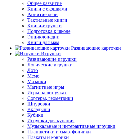
Общее развитие
Книги с окошками
Развитие речи
Тактильные книги
Книги-игрушки
Подготовка к школе
Энциклопедии
Книги для мам
Развивающие карточки
Игрушки
Развивающие игрушки
Логические игрушки
Лото
Мемо
Мозаики
Магнитные игры
Игры на липучках
Сортеры, геометрики
Шнуровки
Вкладыши
Кубики
Игрушки для купания
Музыкальные и интерактивные игрушки
Планшетики и смартфончики
Плакаты и коврики