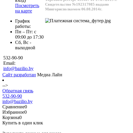
вход)
Свидетельство №192317985 выдано
Посмотреть
Мингорисполкомом 06.08.2014г.
на карте
График
работы:
Пн – Пт: с
09:00 до 17:30
Сб, Вс -
выходной
532-90-90
Email:
info@bazilio.by
Сайт разработан
Медиа Лайн
-->
Обратная связь
532-90-90
info@bazilio.by
Сравнение
0
Избранное
0
Корзина
0
Купить в один клик