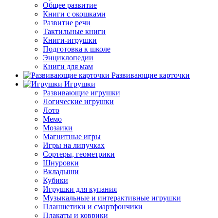
Общее развитие
Книги с окошками
Развитие речи
Тактильные книги
Книги-игрушки
Подготовка к школе
Энциклопедии
Книги для мам
Развивающие карточки
Игрушки
Развивающие игрушки
Логические игрушки
Лото
Мемо
Мозаики
Магнитные игры
Игры на липучках
Сортеры, геометрики
Шнуровки
Вкладыши
Кубики
Игрушки для купания
Музыкальные и интерактивные игрушки
Планшетики и смартфончики
Плакаты и коврики