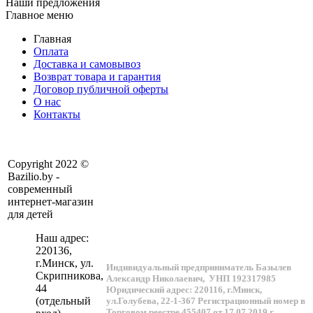
Наши предложения
Главное меню
Главная
Оплата
Доставка и самовывоз
Возврат товара и гарантия
Договор публичной оферты
О нас
Контакты
Copyright 2022 ©
Bazilio.by -
современный
интернет-магазин
для детей
Наш адрес:
220136
,
г.
Минск
, ул.
Индивидуальный предприниматель Базылев
Скрипникова,
Александр Николаевич,
УНП 192317985
44
Юридический адрес: 220116, г.Минск,
(отдельный
ул.Голубева, 22-1-367
Регистрационный номер в
Торговом реестре 455407 от 17.07.2019 г.