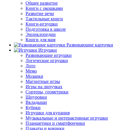
Общее развитие
Книги с окошками
Развитие речи
Тактильные книги
Книги-игрушки
Подготовка к школе
Энциклопедии
Книги для мам
Развивающие карточки
Игрушки
Развивающие игрушки
Логические игрушки
Лото
Мемо
Мозаики
Магнитные игры
Игры на липучках
Сортеры, геометрики
Шнуровки
Вкладыши
Кубики
Игрушки для купания
Музыкальные и интерактивные игрушки
Планшетики и смартфончики
Плакаты и коврики