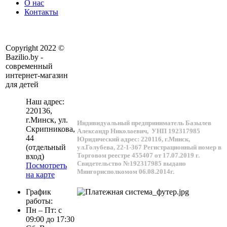
О нас
Контакты
Copyright 2022 ©
Bazilio.by -
современный
интернет-магазин
для детей
Наш адрес:
220136
,
г.
Минск
, ул.
Индивидуальный предприниматель Базылев
Скрипникова,
Александр Николаевич,
УНП 192317985
44
Юридический адрес: 220116, г.Минск,
(отдельный
ул.Голубева, 22-1-367
Регистрационный номер в
Торговом реестре 455407 от 17.07.2019 г.
вход)
Свидетельство №192317985 выдано
Посмотреть
Мингорисполкомом 06.08.2014г.
на карте
График
работы:
Пн – Пт: с
09:00 до 17:30