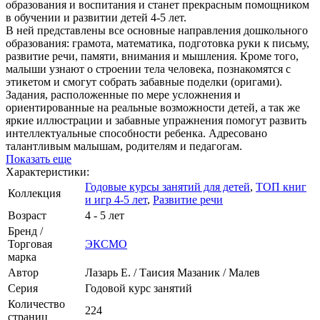
образования и воспитания и станет прекрасным помощником
в обучении и развитии детей 4-5 лет.
В ней представлены все основные направления дошкольного
образования: грамота, математика, подготовка руки к письму,
развитие речи, памяти, внимания и мышления. Кроме того,
малыши узнают о строении тела человека, познакомятся с
этикетом и смогут собрать забавные поделки (оригами).
Задания, расположенные по мере усложнения и
ориентированные на реальные возможности детей, а так же
яркие иллюстрации и забавные упражнения помогут развить
интеллектуальные способности ребенка. Адресовано
талантливым малышам, родителям и педагогам.
Показать еще
Характеристики:
Годовые курсы занятий для детей
,
ТОП книг
Коллекция
и игр 4-5 лет
,
Развитие речи
Возраст
4 - 5 лет
Бренд /
Торговая
ЭКСМО
марка
Автор
Лазарь Е. / Таисия Мазаник / Малев
Серия
Годовой курс занятий
Количество
224
страниц