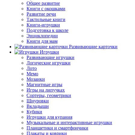
Общее развитие
Книги с окошками
Развитие речи
Тактильные книги
Книги-игрушки
Подготовка к школе
Энциклопедии
Книги для мам
Развивающие карточки
Игрушки
Развивающие игрушки
Логические игрушки
Лото
Мемо
Мозаики
Магнитные игры
Игры на липучках
Сортеры, геометрики
Шнуровки
Вкладыши
Кубики
Игрушки для купания
Музыкальные и интерактивные игрушки
Планшетики и смартфончики
Плакаты и коврики