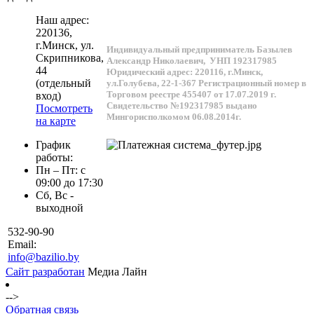
Наш адрес:
220136
,
г.
Минск
, ул.
Индивидуальный предприниматель Базылев
Скрипникова,
Александр Николаевич,
УНП 192317985
44
Юридический адрес: 220116, г.Минск,
(отдельный
ул.Голубева, 22-1-367
Регистрационный номер в
Торговом реестре 455407 от 17.07.2019 г.
вход)
Свидетельство №192317985 выдано
Посмотреть
Мингорисполкомом 06.08.2014г.
на карте
График
работы:
Пн – Пт: с
09:00 до 17:30
Сб, Вс -
выходной
532-90-90
Email:
info@bazilio.by
Сайт разработан
Медиа Лайн
-->
Обратная связь