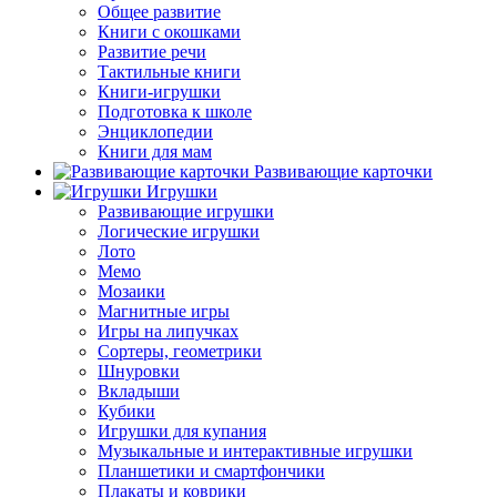
Общее развитие
Книги с окошками
Развитие речи
Тактильные книги
Книги-игрушки
Подготовка к школе
Энциклопедии
Книги для мам
Развивающие карточки
Игрушки
Развивающие игрушки
Логические игрушки
Лото
Мемо
Мозаики
Магнитные игры
Игры на липучках
Сортеры, геометрики
Шнуровки
Вкладыши
Кубики
Игрушки для купания
Музыкальные и интерактивные игрушки
Планшетики и смартфончики
Плакаты и коврики