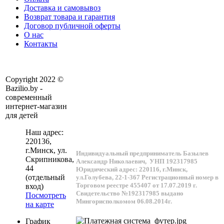
Доставка и самовывоз
Возврат товара и гарантия
Договор публичной оферты
О нас
Контакты
Copyright 2022 ©
Bazilio.by -
современный
интернет-магазин
для детей
Наш адрес:
220136
,
г.
Минск
, ул.
Индивидуальный предприниматель Базылев
Скрипникова,
Александр Николаевич,
УНП 192317985
44
Юридический адрес: 220116, г.Минск,
(отдельный
ул.Голубева, 22-1-367
Регистрационный номер в
Торговом реестре 455407 от 17.07.2019 г.
вход)
Свидетельство №192317985 выдано
Посмотреть
Мингорисполкомом 06.08.2014г.
на карте
График