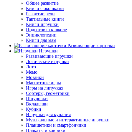
Общее развитие
Книги с окошками
Развитие речи
Тактильные книги
Книги-игрушки
Подготовка к школе
Энциклопедии
Книги для мам
Развивающие карточки
Игрушки
Развивающие игрушки
Логические игрушки
Лото
Мемо
Мозаики
Магнитные игры
Игры на липучках
Сортеры, геометрики
Шнуровки
Вкладыши
Кубики
Игрушки для купания
Музыкальные и интерактивные игрушки
Планшетики и смартфончики
Плакаты и коврики