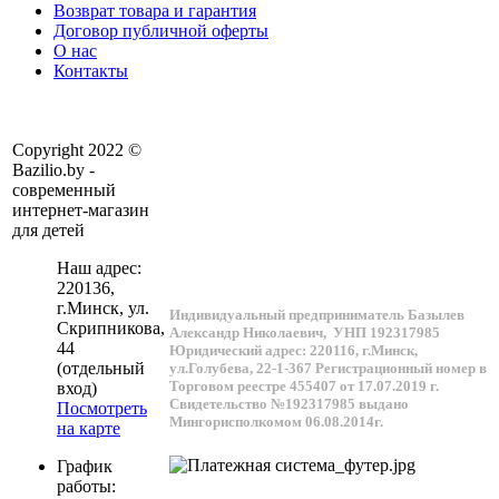
Возврат товара и гарантия
Договор публичной оферты
О нас
Контакты
Copyright 2022 ©
Bazilio.by -
современный
интернет-магазин
для детей
Наш адрес:
220136
,
г.
Минск
, ул.
Индивидуальный предприниматель Базылев
Скрипникова,
Александр Николаевич,
УНП 192317985
44
Юридический адрес: 220116, г.Минск,
(отдельный
ул.Голубева, 22-1-367
Регистрационный номер в
Торговом реестре 455407 от 17.07.2019 г.
вход)
Свидетельство №192317985 выдано
Посмотреть
Мингорисполкомом 06.08.2014г.
на карте
График
работы: