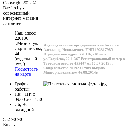
Copyright 2022 ©
Bazilio.by -
современный
интернет-магазин
для детей
Наш адрес:
220136
,
г.
Минск
, ул.
Индивидуальный предприниматель Базылев
Скрипникова,
Александр Николаевич,
УНП 192317985
44
Юридический адрес: 220116, г.Минск,
(отдельный
ул.Голубева, 22-1-367
Регистрационный номер в
Торговом реестре 455407 от 17.07.2019 г.
вход)
Свидетельство №192317985 выдано
Посмотреть
Мингорисполкомом 06.08.2014г.
на карте
График
работы:
Пн – Пт: с
09:00 до 17:30
Сб, Вс -
выходной
532-90-90
Email: