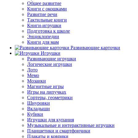
Общее развитие
Книги с окошками
Развитие речи
Тактильные книги
Книги-игрушки
Подготовка к школе
Энциклопедии
Книги для мам
Развивающие карточки
Игрушки
Развивающие игрушки
Логические игрушки
Лото
Мемо
Мозаики
Магнитные игры
Игры на липучках
Сортеры, геометрики
Шнуровки
Вкладыши
Кубики
Игрушки для купания
Музыкальные и интерактивные игрушки
Планшетики и смартфончики
Плакаты и коврики