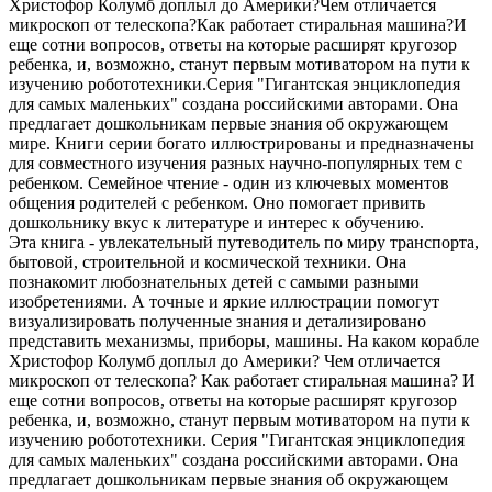
Христофор Колумб доплыл до Америки?Чем отличается
микроскоп от телескопа?Как работает стиральная машина?И
еще сотни вопросов, ответы на которые расширят кругозор
ребенка, и, возможно, станут первым мотиватором на пути к
изучению робототехники.Серия "Гигантская энциклопедия
для самых маленьких" создана российскими авторами. Она
предлагает дошкольникам первые знания об окружающем
мире. Книги серии богато иллюстрированы и предназначены
для совместного изучения разных научно-популярных тем с
ребенком. Семейное чтение - один из ключевых моментов
общения родителей с ребенком. Оно помогает привить
дошкольнику вкус к литературе и интерес к обучению.
Эта книга - увлекательный путеводитель по миру транспорта,
бытовой, строительной и космической техники. Она
познакомит любознательных детей с самыми разными
изобретениями. А точные и яркие иллюстрации помогут
визуализировать полученные знания и детализировано
представить механизмы, приборы, машины. На каком корабле
Христофор Колумб доплыл до Америки? Чем отличается
микроскоп от телескопа? Как работает стиральная машина? И
еще сотни вопросов, ответы на которые расширят кругозор
ребенка, и, возможно, станут первым мотиватором на пути к
изучению робототехники. Серия "Гигантская энциклопедия
для самых маленьких" создана российскими авторами. Она
предлагает дошкольникам первые знания об окружающем