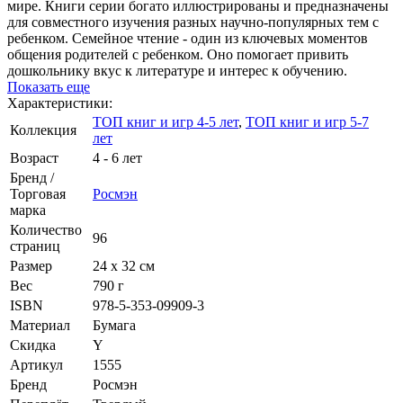
мире. Книги серии богато иллюстрированы и предназначены
для совместного изучения разных научно-популярных тем с
ребенком. Семейное чтение - один из ключевых моментов
общения родителей с ребенком. Оно помогает привить
дошкольнику вкус к литературе и интерес к обучению.
Показать еще
Характеристики:
ТОП книг и игр 4-5 лет
,
ТОП книг и игр 5-7
Коллекция
лет
Возраст
4 - 6 лет
Бренд /
Торговая
Росмэн
марка
Количество
96
страниц
Размер
24 х 32 см
Вес
790 г
ISBN
978-5-353-09909-3
Материал
Бумага
Скидка
Y
Артикул
1555
Бренд
Росмэн