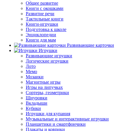
Общее развитие
Книги с окошками
Развитие речи
Тактильные книги
Книги-игрушки
Подготовка к школе
Энциклопедии
Книги для мам
Развивающие карточки
Игрушки
Развивающие игрушки
Логические игрушки
Лото
Мемо
Мозаики
Магнитные игры
Игры на липучках
Сортеры, геометрики
Шнуровки
Вкладыши
Кубики
Игрушки для купания
Музыкальные и интерактивные игрушки
Планшетики и смартфончики
Плакаты и коврики