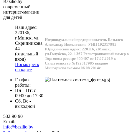
Bazilio.by -
современный
интернет-магазин
для детей
Наш адрес:
220136
,
г.
Минск
, ул.
Индивидуальный предприниматель Базылев
Скрипникова,
Александр Николаевич,
УНП 192317985
44
Юридический адрес: 220116, г.Минск,
(отдельный
ул.Голубева, 22-1-367
Регистрационный номер в
Торговом реестре 455407 от 17.07.2019 г.
вход)
Свидетельство №192317985 выдано
Посмотреть
Мингорисполкомом 06.08.2014г.
на карте
График
работы:
Пн – Пт: с
09:00 до 17:30
Сб, Вс -
выходной
532-90-90
Email:
info@bazilio.by