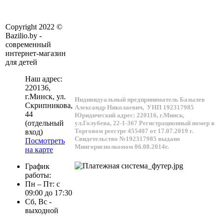
Copyright 2022 ©
Bazilio.by -
современный
интернет-магазин
для детей
Наш адрес:
220136
,
г.
Минск
, ул.
Индивидуальный предприниматель Базылев
Скрипникова,
Александр Николаевич,
УНП 192317985
44
Юридический адрес: 220116, г.Минск,
(отдельный
ул.Голубева, 22-1-367
Регистрационный номер в
Торговом реестре 455407 от 17.07.2019 г.
вход)
Свидетельство №192317985 выдано
Посмотреть
Мингорисполкомом 06.08.2014г.
на карте
График
работы:
Пн – Пт: с
09:00 до 17:30
Сб, Вс -
выходной