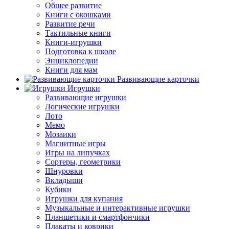
Общее развитие
Книги с окошками
Развитие речи
Тактильные книги
Книги-игрушки
Подготовка к школе
Энциклопедии
Книги для мам
Развивающие карточки
Игрушки
Развивающие игрушки
Логические игрушки
Лото
Мемо
Мозаики
Магнитные игры
Игры на липучках
Сортеры, геометрики
Шнуровки
Вкладыши
Кубики
Игрушки для купания
Музыкальные и интерактивные игрушки
Планшетики и смартфончики
Плакаты и коврики