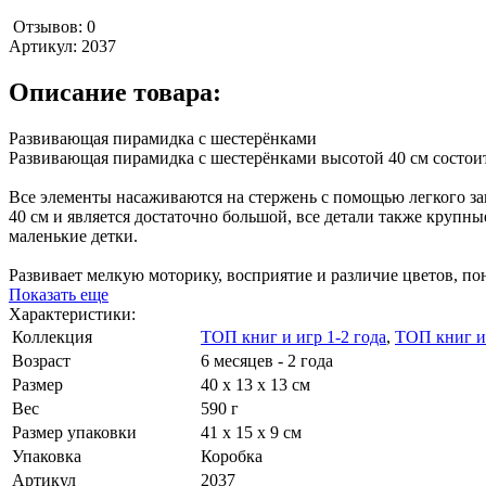
Отзывов: 0
Артикул:
2037
Описание товара:
Развивающая пирамидка с шестерёнками
Развивающая пирамидка с шестерёнками высотой 40 см состоит 
Все элементы насаживаются на стержень с помощью легкого зак
40 см и является достаточно большой, все детали также крупн
маленькие детки.
Развивает мелкую моторику, восприятие и различие цветов, п
Показать еще
Характеристики:
Коллекция
ТОП книг и игр 1-2 года
,
ТОП книг и 
Возраст
6 месяцев - 2 года
Размер
40 х 13 х 13 см
Вес
590 г
Размер упаковки
41 х 15 х 9 см
Упаковка
Коробка
Артикул
2037