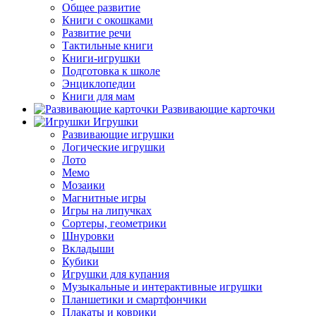
Общее развитие
Книги с окошками
Развитие речи
Тактильные книги
Книги-игрушки
Подготовка к школе
Энциклопедии
Книги для мам
Развивающие карточки
Игрушки
Развивающие игрушки
Логические игрушки
Лото
Мемо
Мозаики
Магнитные игры
Игры на липучках
Сортеры, геометрики
Шнуровки
Вкладыши
Кубики
Игрушки для купания
Музыкальные и интерактивные игрушки
Планшетики и смартфончики
Плакаты и коврики