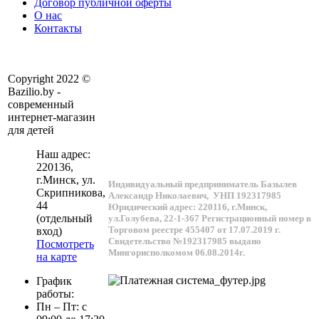
Договор публичной оферты
О нас
Контакты
Copyright 2022 ©
Bazilio.by -
современный
интернет-магазин
для детей
Наш адрес:
220136
,
г.
Минск
, ул.
Индивидуальный предприниматель Базылев
Скрипникова,
Александр Николаевич,
УНП 192317985
44
Юридический адрес: 220116, г.Минск,
(отдельный
ул.Голубева, 22-1-367
Регистрационный номер в
Торговом реестре 455407 от 17.07.2019 г.
вход)
Свидетельство №192317985 выдано
Посмотреть
Мингорисполкомом 06.08.2014г.
на карте
График
работы:
Пн – Пт: с