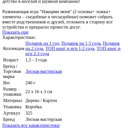
детство в весёлой и шумной компании!
Развивающая игра "Накорми меня" (2 основы+ ложка+
элементы – съедобные и несъедобные) поможет собрать
вместе родственников и друзей, отложить в сторону все
устройства и прекрасно провести досуг.
Показать еще
Характеристики:
Подарок на 1 год
,
Подарок на 1,5 года
,
Подарок
Коллекция
на 2 года
,
ТОП книг и игр 1-2 года
,
ТОП книг и
игр 2-3 года
Возраст
1,5 - 3 года
Бренд /
Торговая
Лесная мастерская
марка
Вес
240 г
Размер
22 х 16 х 3 см
упаковки
Материал
Дерево / Картон
Упаковка
Коробка
Артикул
325
Бренд
Лесная мастерская
Показать все характеристики