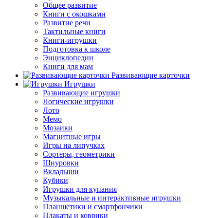
Общее развитие
Книги с окошками
Развитие речи
Тактильные книги
Книги-игрушки
Подготовка к школе
Энциклопедии
Книги для мам
Развивающие карточки
Игрушки
Развивающие игрушки
Логические игрушки
Лото
Мемо
Мозаики
Магнитные игры
Игры на липучках
Сортеры, геометрики
Шнуровки
Вкладыши
Кубики
Игрушки для купания
Музыкальные и интерактивные игрушки
Планшетики и смартфончики
Плакаты и коврики