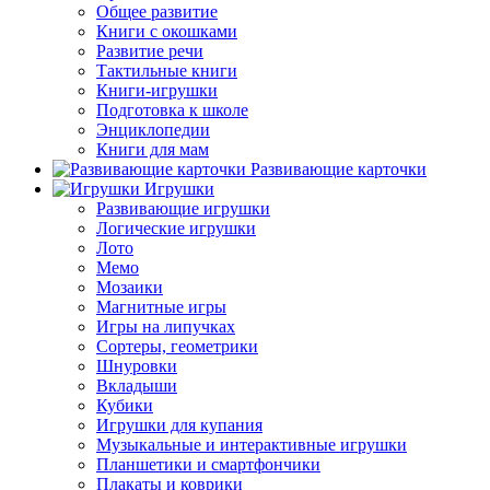
Общее развитие
Книги с окошками
Развитие речи
Тактильные книги
Книги-игрушки
Подготовка к школе
Энциклопедии
Книги для мам
Развивающие карточки
Игрушки
Развивающие игрушки
Логические игрушки
Лото
Мемо
Мозаики
Магнитные игры
Игры на липучках
Сортеры, геометрики
Шнуровки
Вкладыши
Кубики
Игрушки для купания
Музыкальные и интерактивные игрушки
Планшетики и смартфончики
Плакаты и коврики