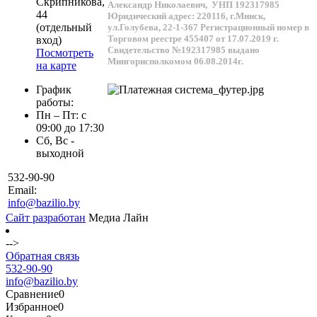
Скрипникова,
Александр Николаевич,
УНП 192317985
44
Юридический адрес: 220116, г.Минск,
(отдельный
ул.Голубева, 22-1-367
Регистрационный номер в
Торговом реестре 455407 от 17.07.2019 г.
вход)
Свидетельство №192317985 выдано
Посмотреть
Мингорисполкомом 06.08.2014г.
на карте
График
работы:
Пн – Пт: с
09:00 до 17:30
Сб, Вс -
выходной
532-90-90
Email:
info@bazilio.by
Сайт разработан
Медиа Лайн
-->
Обратная связь
532-90-90
info@bazilio.by
Сравнение
0
Избранное
0