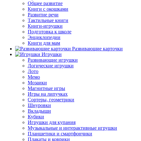
Общее развитие
Книги с окошками
Развитие речи
Тактильные книги
Книги-игрушки
Подготовка к школе
Энциклопедии
Книги для мам
Развивающие карточки
Игрушки
Развивающие игрушки
Логические игрушки
Лото
Мемо
Мозаики
Магнитные игры
Игры на липучках
Сортеры, геометрики
Шнуровки
Вкладыши
Кубики
Игрушки для купания
Музыкальные и интерактивные игрушки
Планшетики и смартфончики
Плакаты и коврики