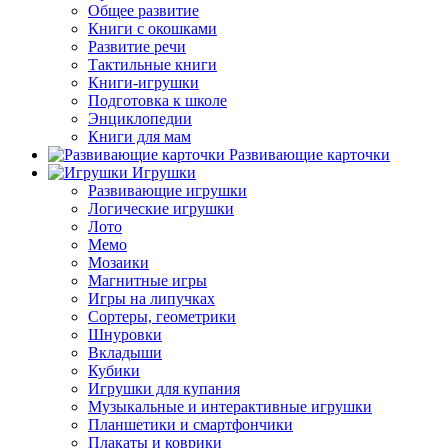
Общее развитие
Книги с окошками
Развитие речи
Тактильные книги
Книги-игрушки
Подготовка к школе
Энциклопедии
Книги для мам
Развивающие карточки
Игрушки
Развивающие игрушки
Логические игрушки
Лото
Мемо
Мозаики
Магнитные игры
Игры на липучках
Сортеры, геометрики
Шнуровки
Вкладыши
Кубики
Игрушки для купания
Музыкальные и интерактивные игрушки
Планшетики и смартфончики
Плакаты и коврики