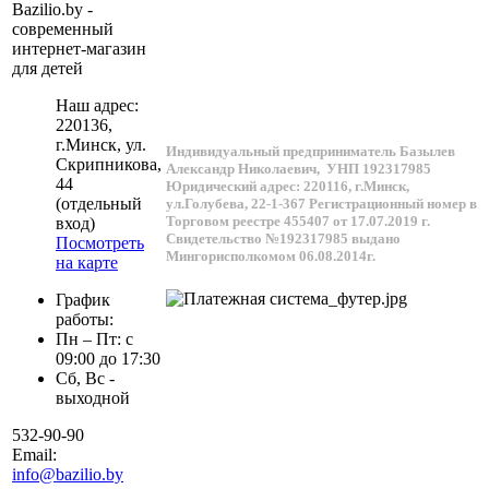
Bazilio.by -
современный
интернет-магазин
для детей
Наш адрес:
220136
,
г.
Минск
, ул.
Индивидуальный предприниматель Базылев
Скрипникова,
Александр Николаевич,
УНП 192317985
44
Юридический адрес: 220116, г.Минск,
(отдельный
ул.Голубева, 22-1-367
Регистрационный номер в
Торговом реестре 455407 от 17.07.2019 г.
вход)
Свидетельство №192317985 выдано
Посмотреть
Мингорисполкомом 06.08.2014г.
на карте
График
работы:
Пн – Пт: с
09:00 до 17:30
Сб, Вс -
выходной
532-90-90
Email:
info@bazilio.by