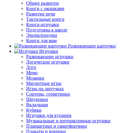
Общее развитие
Книги с окошками
Развитие речи
Тактильные книги
Книги-игрушки
Подготовка к школе
Энциклопедии
Книги для мам
Развивающие карточки
Игрушки
Развивающие игрушки
Логические игрушки
Лото
Мемо
Мозаики
Магнитные игры
Игры на липучках
Сортеры, геометрики
Шнуровки
Вкладыши
Кубики
Игрушки для купания
Музыкальные и интерактивные игрушки
Планшетики и смартфончики
Плакаты и коврики