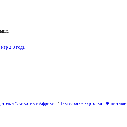
лыша.
игр 2-3 года
арточки "Животные Африки"
/
Тактильные карточки "Животные 