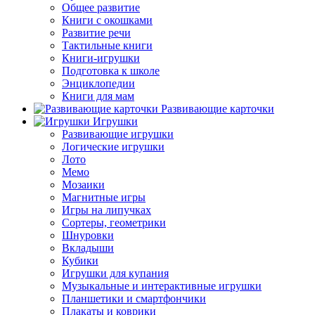
Общее развитие
Книги с окошками
Развитие речи
Тактильные книги
Книги-игрушки
Подготовка к школе
Энциклопедии
Книги для мам
Развивающие карточки
Игрушки
Развивающие игрушки
Логические игрушки
Лото
Мемо
Мозаики
Магнитные игры
Игры на липучках
Сортеры, геометрики
Шнуровки
Вкладыши
Кубики
Игрушки для купания
Музыкальные и интерактивные игрушки
Планшетики и смартфончики
Плакаты и коврики