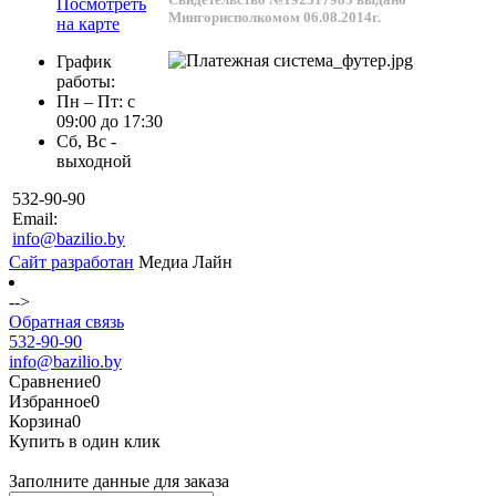
Посмотреть
Мингорисполкомом 06.08.2014г.
на карте
График
работы:
Пн – Пт: с
09:00 до 17:30
Сб, Вс -
выходной
532-90-90
Email:
info@bazilio.by
Сайт разработан
Медиа Лайн
-->
Обратная связь
532-90-90
info@bazilio.by
Сравнение
0
Избранное
0
Корзина
0
Купить в один клик
Заполните данные для заказа