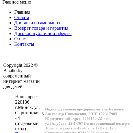
Главное меню
Главная
Оплата
Доставка и самовывоз
Возврат товара и гарантия
Договор публичной оферты
О нас
Контакты
Copyright 2022 ©
Bazilio.by -
современный
интернет-магазин
для детей
Наш адрес:
220136
,
г.
Минск
, ул.
Индивидуальный предприниматель Базылев
Скрипникова,
Александр Николаевич,
УНП 192317985
44
Юридический адрес: 220116, г.Минск,
(отдельный
ул.Голубева, 22-1-367
Регистрационный номер в
Торговом реестре 455407 от 17.07.2019 г.
вход)
Свидетельство №192317985 выдано