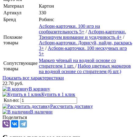
Материал
Картон
Артикул
330
Бренд
Робинс
Асборн-карточки. 100 игр на
сообразительность 5+
/
Асборн-карточки.
Похожие
Тренируем внимание и усидчивость 4+
/
товары
Асборн-карточки. Дорисуй, найди, раскрась
3+
/
Асборн-карточки. 100 нескучных игр
5+
Маркер чёрный на водной основе со
Сопутствующие
стирателем 1 шт.
/
Набор цветных маркеров
товары
на водной основе со стирателем (6 шт.)
Показать все характеристики
22.70 руб.
В корзину
Купить в 1 клик
Кол-во:
Рассчитать доставку
В наличии
Поделиться