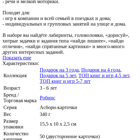
- речи и мелкой моторики.
Походят для:
- игр в компании и всей семьей в поездках и дома;
- индивидуальных и групповых занятий на улице и дома.
В наборе вы найдёте лабиринты, головоломки, «дорисуй»,
хитрые задачки и задания типа «найди лишнее», «найди
отличия», «найди спрятанные картинки» и много-много
других интересных заданий.
Показать еще
Характеристики:
Подарок на 3 года
,
Подарок на 4 года
,
Коллекция
Подарок на 5 лет
,
ТОП книг и игр 4-5 лет
,
ТОП книг и игр 5-7 лет
Возраст
3 - 6 лет
Бренд /
Робинс
Торговая марка
Серия
Асборн-карточки
Вес
340 г
Размер
15,5 x 10 x 2,5 см
упаковки
Количество
50 (двусторонние карточки)
карточек