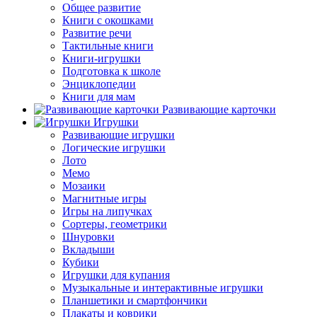
Общее развитие
Книги с окошками
Развитие речи
Тактильные книги
Книги-игрушки
Подготовка к школе
Энциклопедии
Книги для мам
Развивающие карточки
Игрушки
Развивающие игрушки
Логические игрушки
Лото
Мемо
Мозаики
Магнитные игры
Игры на липучках
Сортеры, геометрики
Шнуровки
Вкладыши
Кубики
Игрушки для купания
Музыкальные и интерактивные игрушки
Планшетики и смартфончики
Плакаты и коврики