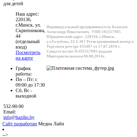
для детей
Наш адрес:
220136
,
г.
Минск
, ул.
Индивидуальный предприниматель Базылев
Скрипникова,
Александр Николаевич,
УНП 192317985
44
Юридический адрес: 220116, г.Минск,
(отдельный
ул.Голубева, 22-1-367
Регистрационный номер в
Торговом реестре 455407 от 17.07.2019 г.
вход)
Свидетельство №192317985 выдано
Посмотреть
Мингорисполкомом 06.08.2014г.
на карте
График
работы:
Пн – Пт: с
09:00 до 17:30
Сб, Вс -
выходной
532-90-90
Email:
info@bazilio.by
Сайт разработан
Медиа Лайн
-->