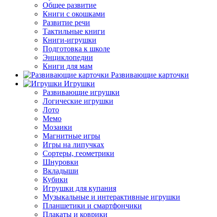
Общее развитие
Книги с окошками
Развитие речи
Тактильные книги
Книги-игрушки
Подготовка к школе
Энциклопедии
Книги для мам
Развивающие карточки
Игрушки
Развивающие игрушки
Логические игрушки
Лото
Мемо
Мозаики
Магнитные игры
Игры на липучках
Сортеры, геометрики
Шнуровки
Вкладыши
Кубики
Игрушки для купания
Музыкальные и интерактивные игрушки
Планшетики и смартфончики
Плакаты и коврики