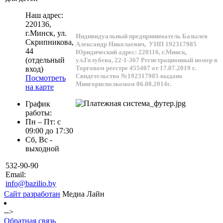
Наш адрес:
220136
,
г.
Минск
, ул.
Индивидуальный предприниматель Базылев
Скрипникова,
Александр Николаевич,
УНП 192317985
44
Юридический адрес: 220116, г.Минск,
(отдельный
ул.Голубева, 22-1-367
Регистрационный номер в
Торговом реестре 455407 от 17.07.2019 г.
вход)
Свидетельство №192317985 выдано
Посмотреть
Мингорисполкомом 06.08.2014г.
на карте
График
работы:
Пн – Пт: с
09:00 до 17:30
Сб, Вс -
выходной
532-90-90
Email:
info@bazilio.by
Сайт разработан
Медиа Лайн
-->
Обратная связь