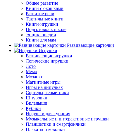
Общее развитие
Книги с окошками
Развитие речи
Тактильные книги
Книги-игрушки
Подготовка к школе
Энциклопедии
Книги для мам
Развивающие карточки
Игрушки
Развивающие игрушки
Логические игрушки
Лото
Мемо
Мозаики
Магнитные игры
Игры на липучках
Сортеры, геометрики
Шнуровки
Вкладыши
Кубики
Игрушки для купания
Музыкальные и интерактивные игрушки
Планшетики и смартфончики
Плакаты и коврики