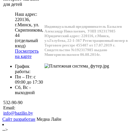
для детей
Наш адрес:
220136
,
г.
Минск
, ул.
Индивидуальный предприниматель Базылев
Скрипникова,
Александр Николаевич,
УНП 192317985
44
Юридический адрес: 220116, г.Минск,
(отдельный
ул.Голубева, 22-1-367
Регистрационный номер в
Торговом реестре 455407 от 17.07.2019 г.
вход)
Свидетельство №192317985 выдано
Посмотреть
Мингорисполкомом 06.08.2014г.
на карте
График
работы:
Пн – Пт: с
09:00 до 17:30
Сб, Вс -
выходной
532-90-90
Email:
info@bazilio.by
Сайт разработан
Медиа Лайн
-->