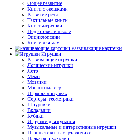
Общее развитие
Книги с окошками
Развитие речи
Тактильные книги
Книги-игрушки
Подготовка к школе
Энциклопедии
Книги для мам
Развивающие карточки
Игрушки
Развивающие игрушки
Логические игрушки
Лото
Мемо
Мозаики
Магнитные игры
Игры на липучках
Сортеры, геометрики
Шнуровки
Вкладыши
Кубики
Игрушки для купания
Музыкальные и интерактивные игрушки
Планшетики и смартфончики
Плакаты и коврики