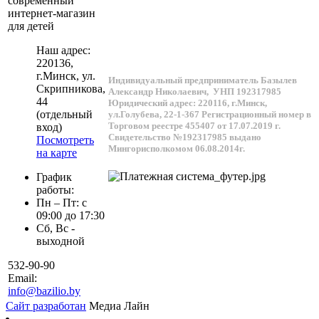
современный
интернет-магазин
для детей
Наш адрес:
220136
,
г.
Минск
, ул.
Индивидуальный предприниматель Базылев
Скрипникова,
Александр Николаевич,
УНП 192317985
44
Юридический адрес: 220116, г.Минск,
(отдельный
ул.Голубева, 22-1-367
Регистрационный номер в
Торговом реестре 455407 от 17.07.2019 г.
вход)
Свидетельство №192317985 выдано
Посмотреть
Мингорисполкомом 06.08.2014г.
на карте
График
работы:
Пн – Пт: с
09:00 до 17:30
Сб, Вс -
выходной
532-90-90
Email:
info@bazilio.by
Сайт разработан
Медиа Лайн