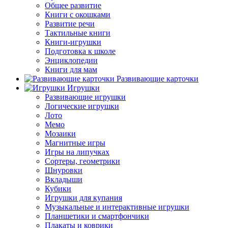
Общее развитие
Книги с окошками
Развитие речи
Тактильные книги
Книги-игрушки
Подготовка к школе
Энциклопедии
Книги для мам
Развивающие карточки
Игрушки
Развивающие игрушки
Логические игрушки
Лото
Мемо
Мозаики
Магнитные игры
Игры на липучках
Сортеры, геометрики
Шнуровки
Вкладыши
Кубики
Игрушки для купания
Музыкальные и интерактивные игрушки
Планшетики и смартфончики
Плакаты и коврики