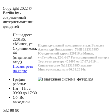
Copyright 2022 ©
Bazilio.by -
современный
интернет-магазин
для детей
Наш адрес:
220136
,
г.
Минск
, ул.
Индивидуальный предприниматель Базылев
Скрипникова,
Александр Николаевич,
УНП 192317985
44
Юридический адрес: 220116, г.Минск,
(отдельный
ул.Голубева, 22-1-367
Регистрационный номер в
Торговом реестре 455407 от 17.07.2019 г.
вход)
Свидетельство №192317985 выдано
Посмотреть
Мингорисполкомом 06.08.2014г.
на карте
График
работы:
Пн – Пт: с
09:00 до 17:30
Сб, Вс -
выходной
532-90-90