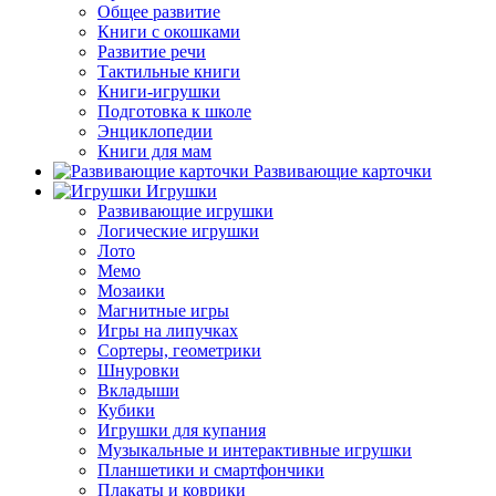
Общее развитие
Книги с окошками
Развитие речи
Тактильные книги
Книги-игрушки
Подготовка к школе
Энциклопедии
Книги для мам
Развивающие карточки
Игрушки
Развивающие игрушки
Логические игрушки
Лото
Мемо
Мозаики
Магнитные игры
Игры на липучках
Сортеры, геометрики
Шнуровки
Вкладыши
Кубики
Игрушки для купания
Музыкальные и интерактивные игрушки
Планшетики и смартфончики
Плакаты и коврики