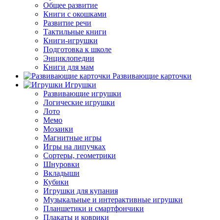
Общее развитие
Книги с окошками
Развитие речи
Тактильные книги
Книги-игрушки
Подготовка к школе
Энциклопедии
Книги для мам
Развивающие карточки
Игрушки
Развивающие игрушки
Логические игрушки
Лото
Мемо
Мозаики
Магнитные игры
Игры на липучках
Сортеры, геометрики
Шнуровки
Вкладыши
Кубики
Игрушки для купания
Музыкальные и интерактивные игрушки
Планшетики и смартфончики
Плакаты и коврики