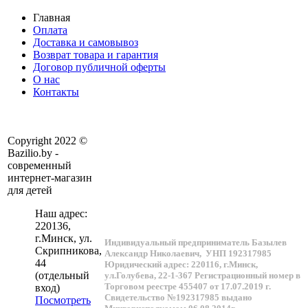
Главная
Оплата
Доставка и самовывоз
Возврат товара и гарантия
Договор публичной оферты
О нас
Контакты
Copyright 2022 ©
Bazilio.by -
современный
интернет-магазин
для детей
Наш адрес:
220136
,
г.
Минск
, ул.
Индивидуальный предприниматель Базылев
Скрипникова,
Александр Николаевич,
УНП 192317985
44
Юридический адрес: 220116, г.Минск,
(отдельный
ул.Голубева, 22-1-367
Регистрационный номер в
Торговом реестре 455407 от 17.07.2019 г.
вход)
Свидетельство №192317985 выдано
Посмотреть