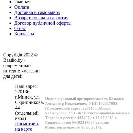
Главная
Оплата
Доставка и самовывоз
Возврат товара и гарантия
Договор публичной оферты
О нас
Контакты
Copyright 2022 ©
Bazilio.by -
современный
интернет-магазин
для детей
Наш адрес:
220136
,
г.
Минск
, ул.
Индивидуальный предприниматель Базылев
Скрипникова,
Александр Николаевич,
УНП 192317985
44
Юридический адрес: 220116, г.Минск,
(отдельный
ул.Голубева, 22-1-367
Регистрационный номер в
Торговом реестре 455407 от 17.07.2019 г.
вход)
Свидетельство №192317985 выдано
Посмотреть
Мингорисполкомом 06.08.2014г.
на карте