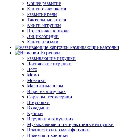
Общее развитие
Книги с окошками
Развитие речи
Тактильные книги
Книги-игрушки
Подготовка к школе
Энциклопедии
Книги для мам
Развивающие карточки
Игрушки
Развивающие игрушки
Логические игрушки
Лото
Мемо
Мозаики
Магнитные игры
Игры на липучках
Сортеры, геометрики
Шнуровки
Вкладыши
Кубики
Игрушки для купания
Музыкальные и интерактивные игрушки
Планшетики и смартфончики
Плакаты и коврики