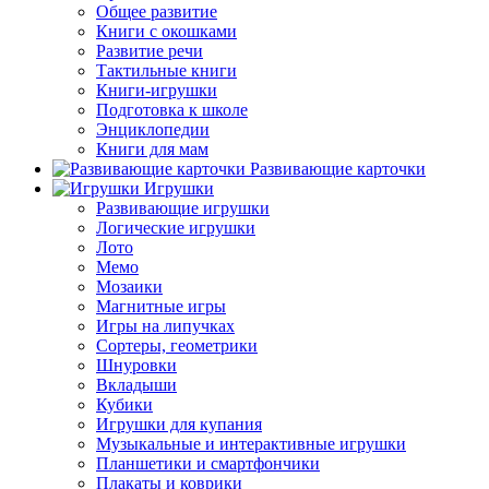
Общее развитие
Книги с окошками
Развитие речи
Тактильные книги
Книги-игрушки
Подготовка к школе
Энциклопедии
Книги для мам
Развивающие карточки
Игрушки
Развивающие игрушки
Логические игрушки
Лото
Мемо
Мозаики
Магнитные игры
Игры на липучках
Сортеры, геометрики
Шнуровки
Вкладыши
Кубики
Игрушки для купания
Музыкальные и интерактивные игрушки
Планшетики и смартфончики
Плакаты и коврики