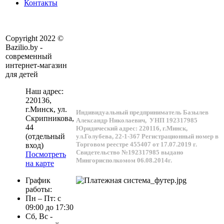
Контакты
Copyright 2022 ©
Bazilio.by -
современный
интернет-магазин
для детей
Наш адрес:
220136
,
г.
Минск
, ул.
Индивидуальный предприниматель Базылев
Скрипникова,
Александр Николаевич,
УНП 192317985
44
Юридический адрес: 220116, г.Минск,
(отдельный
ул.Голубева, 22-1-367
Регистрационный номер в
Торговом реестре 455407 от 17.07.2019 г.
вход)
Свидетельство №192317985 выдано
Посмотреть
Мингорисполкомом 06.08.2014г.
на карте
График
работы:
Пн – Пт: с
09:00 до 17:30
Сб, Вс -