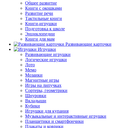
Общее развитие
Книги с окошками
Развитие речи
Тактильные книги
Книги-игрушки
Подготовка к школе
Энциклопедии
Книги для мам
Развивающие карточки
Игрушки
Развивающие игрушки
Логические игрушки
Лото
Мемо
Мозаики
Магнитные игры
Игры на липучках
Сортеры, геометрики
Шнуровки
Вкладыши
Кубики
Игрушки для купания
Музыкальные и интерактивные игрушки
Планшетики и смартфончики
Плакаты и коврики