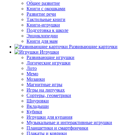
Общее развитие
Книги с окошками
Развитие речи
Тактильные книги
Книги-игрушки
Подготовка к школе
Энциклопедии
Книги для мам
Развивающие карточки
Игрушки
Развивающие игрушки
Логические игрушки
Лото
Мемо
Мозаики
Магнитные игры
Игры на липучках
Сортеры, геометрики
Шнуровки
Вкладыши
Кубики
Игрушки для купания
Музыкальные и интерактивные игрушки
Планшетики и смартфончики
Плакаты и коврики