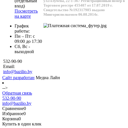
(отдельный
ул.Голубева, 22-1-367
Регистрационный номер в
Торговом реестре 455407 от 17.07.2019 г.
вход)
Свидетельство №192317985 выдано
Посмотреть
Мингорисполкомом 06.08.2014г.
на карте
График
работы:
Пн – Пт: с
09:00 до 17:30
Сб, Вс -
выходной
532-90-90
Email:
info@bazilio.by
Сайт разработан
Медиа Лайн
-->
Обратная связь
532-90-90
info@bazilio.by
Сравнение
0
Избранное
0
Корзина
0
Купить в один клик