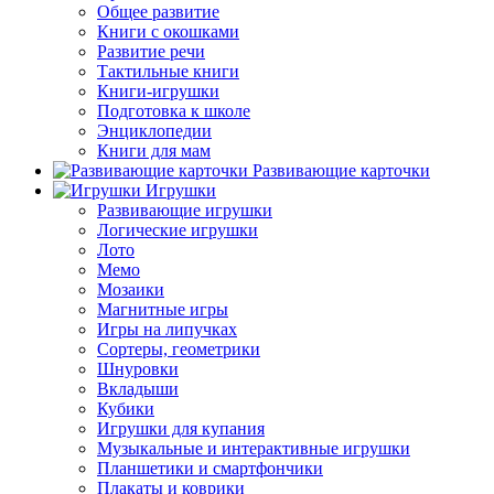
Общее развитие
Книги с окошками
Развитие речи
Тактильные книги
Книги-игрушки
Подготовка к школе
Энциклопедии
Книги для мам
Развивающие карточки
Игрушки
Развивающие игрушки
Логические игрушки
Лото
Мемо
Мозаики
Магнитные игры
Игры на липучках
Сортеры, геометрики
Шнуровки
Вкладыши
Кубики
Игрушки для купания
Музыкальные и интерактивные игрушки
Планшетики и смартфончики
Плакаты и коврики