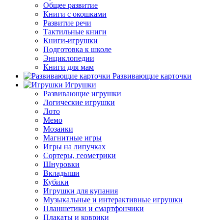
Общее развитие
Книги с окошками
Развитие речи
Тактильные книги
Книги-игрушки
Подготовка к школе
Энциклопедии
Книги для мам
Развивающие карточки
Игрушки
Развивающие игрушки
Логические игрушки
Лото
Мемо
Мозаики
Магнитные игры
Игры на липучках
Сортеры, геометрики
Шнуровки
Вкладыши
Кубики
Игрушки для купания
Музыкальные и интерактивные игрушки
Планшетики и смартфончики
Плакаты и коврики