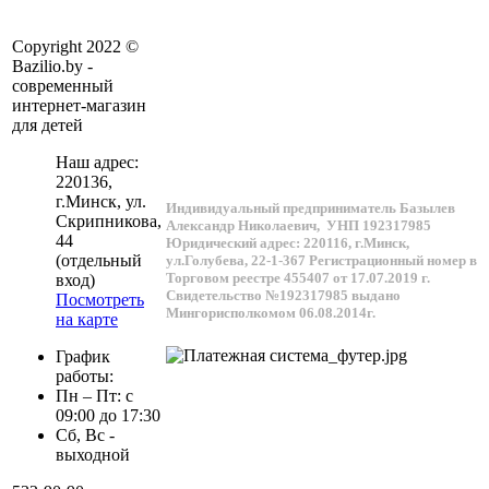
Copyright 2022 ©
Bazilio.by -
современный
интернет-магазин
для детей
Наш адрес:
220136
,
г.
Минск
, ул.
Индивидуальный предприниматель Базылев
Скрипникова,
Александр Николаевич,
УНП 192317985
44
Юридический адрес: 220116, г.Минск,
(отдельный
ул.Голубева, 22-1-367
Регистрационный номер в
Торговом реестре 455407 от 17.07.2019 г.
вход)
Свидетельство №192317985 выдано
Посмотреть
Мингорисполкомом 06.08.2014г.
на карте
График
работы:
Пн – Пт: с
09:00 до 17:30
Сб, Вс -
выходной