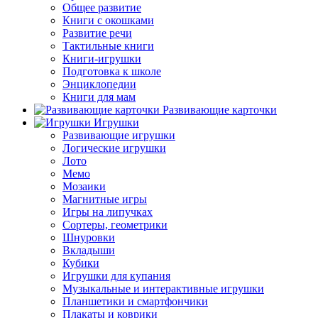
Общее развитие
Книги с окошками
Развитие речи
Тактильные книги
Книги-игрушки
Подготовка к школе
Энциклопедии
Книги для мам
Развивающие карточки
Игрушки
Развивающие игрушки
Логические игрушки
Лото
Мемо
Мозаики
Магнитные игры
Игры на липучках
Сортеры, геометрики
Шнуровки
Вкладыши
Кубики
Игрушки для купания
Музыкальные и интерактивные игрушки
Планшетики и смартфончики
Плакаты и коврики