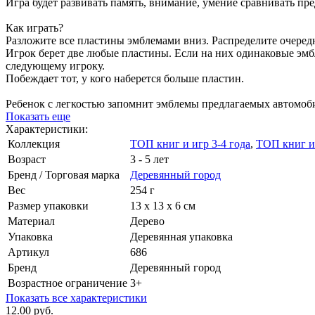
Игра будет развивать память, внимание, умение сравнивать пр
Как играть?
Разложите все пластины эмблемами вниз. Распределите очеред
Игрок берет две любые пластины. Если на них одинаковые эмбле
следующему игроку.
Побеждает тот, у кого наберется больше пластин.
Ребенок с легкостью запомнит эмблемы предлагаемых автомобил
Показать еще
Характеристики:
Коллекция
ТОП книг и игр 3-4 года
,
ТОП книг и 
Возраст
3 - 5 лет
Бренд / Торговая марка
Деревянный город
Вес
254 г
Размер упаковки
13 х 13 х 6 см
Материал
Дерево
Упаковка
Деревянная упаковка
Артикул
686
Бренд
Деревянный город
Возрастное ограничение
3+
Показать все характеристики
12.00 руб.