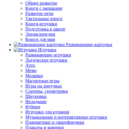
Общее развитие
Книги с окошками
Развитие речи
Тактильные книги
Книги-игрушки
Подготовка к школе
Энциклопедии
Книги для мам
Развивающие карточки
Игрушки
Развивающие игрушки
Логические игрушки
Лото
Мемо
Мозаики
Магнитные игры
Игры на липучках
Сортеры, геометрики
Шнуровки
Вкладыши
Кубики
Игрушки для купания
Музыкальные и интерактивные игрушки
Планшетики и смартфончики
Плакаты и коврики