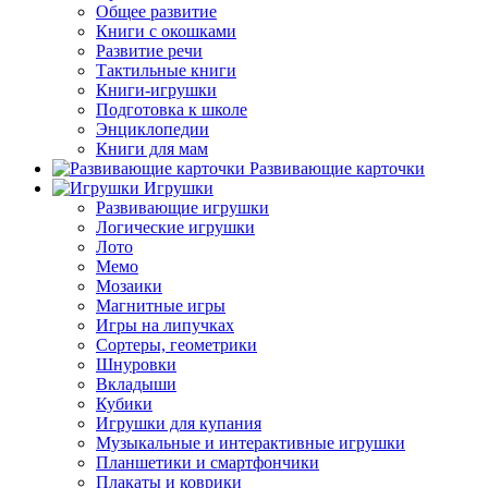
Общее развитие
Книги с окошками
Развитие речи
Тактильные книги
Книги-игрушки
Подготовка к школе
Энциклопедии
Книги для мам
Развивающие карточки
Игрушки
Развивающие игрушки
Логические игрушки
Лото
Мемо
Мозаики
Магнитные игры
Игры на липучках
Сортеры, геометрики
Шнуровки
Вкладыши
Кубики
Игрушки для купания
Музыкальные и интерактивные игрушки
Планшетики и смартфончики
Плакаты и коврики