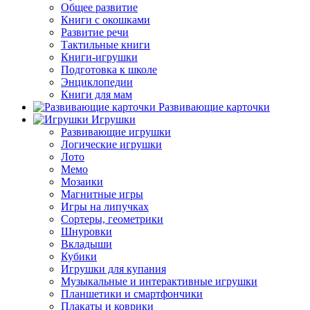
Общее развитие
Книги с окошками
Развитие речи
Тактильные книги
Книги-игрушки
Подготовка к школе
Энциклопедии
Книги для мам
Развивающие карточки
Игрушки
Развивающие игрушки
Логические игрушки
Лото
Мемо
Мозаики
Магнитные игры
Игры на липучках
Сортеры, геометрики
Шнуровки
Вкладыши
Кубики
Игрушки для купания
Музыкальные и интерактивные игрушки
Планшетики и смартфончики
Плакаты и коврики