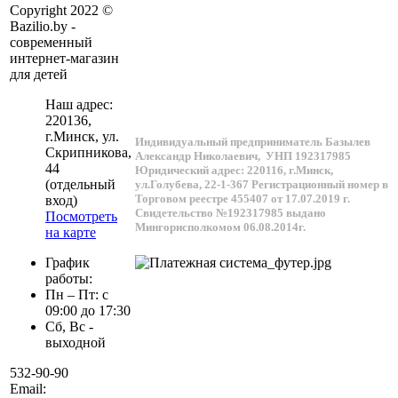
Copyright 2022 ©
Bazilio.by -
современный
интернет-магазин
для детей
Наш адрес:
220136
,
г.
Минск
, ул.
Индивидуальный предприниматель Базылев
Скрипникова,
Александр Николаевич,
УНП 192317985
44
Юридический адрес: 220116, г.Минск,
(отдельный
ул.Голубева, 22-1-367
Регистрационный номер в
Торговом реестре 455407 от 17.07.2019 г.
вход)
Свидетельство №192317985 выдано
Посмотреть
Мингорисполкомом 06.08.2014г.
на карте
График
работы:
Пн – Пт: с
09:00 до 17:30
Сб, Вс -
выходной
532-90-90
Email: