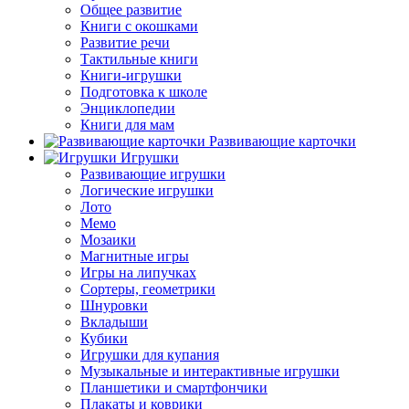
Общее развитие
Книги с окошками
Развитие речи
Тактильные книги
Книги-игрушки
Подготовка к школе
Энциклопедии
Книги для мам
Развивающие карточки
Игрушки
Развивающие игрушки
Логические игрушки
Лото
Мемо
Мозаики
Магнитные игры
Игры на липучках
Сортеры, геометрики
Шнуровки
Вкладыши
Кубики
Игрушки для купания
Музыкальные и интерактивные игрушки
Планшетики и смартфончики
Плакаты и коврики