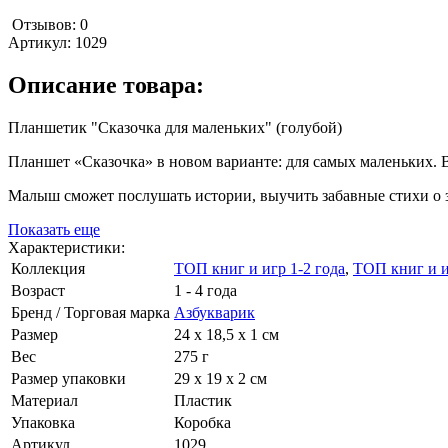
Отзывов: 0
Артикул:
1029
Описание товара:
Планшетик "Сказочка для маленьких" (голубой)
Планшет «Сказочка» в новом варианте: для самых маленьких. В 
Малыш сможет послушать истории, выучить забавные стихи о зве
Показать еще
Характеристики:
Коллекция
ТОП книг и игр 1-2 года
,
ТОП книг и и
Возраст
1 - 4 года
Бренд / Торговая марка
Азбукварик
Размер
24 х 18,5 х 1 см
Вес
275 г
Размер упаковки
29 х 19 х 2 см
Материал
Пластик
Упаковка
Коробка
Артикул
1029