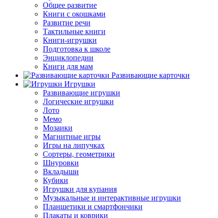
Общее развитие
Книги с окошками
Развитие речи
Тактильные книги
Книги-игрушки
Подготовка к школе
Энциклопедии
Книги для мам
Развивающие карточки
Игрушки
Развивающие игрушки
Логические игрушки
Лото
Мемо
Мозаики
Магнитные игры
Игры на липучках
Сортеры, геометрики
Шнуровки
Вкладыши
Кубики
Игрушки для купания
Музыкальные и интерактивные игрушки
Планшетики и смартфончики
Плакаты и коврики