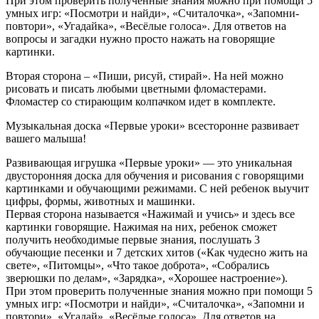
При этом проверить полученные знания можно при помощи 5
умных игр: «Посмотри и найди», «Считалочка», «Запомни-
повтори», «Угадайка», «Весёлые голоса». Для ответов на
вопросы и загадки нужно просто нажать на говорящие
картинки.
Вторая сторона – «Пиши, рисуй, стирай». На ней можно
рисовать и писать любыми цветными фломастерами.
Фломастер со стирающим колпачком идет в комплекте.
Музыкальная доска «Первые уроки» всесторонне развивает
вашего малыша!
Развивающая игрушка «Первые уроки» — это уникальная
двусторонняя доска для обучения и рисования с говорящими
картинками и обучающими режимами. С ней ребенок выучит
цифры, формы, животных и машинки.
Первая сторона называется «Нажимай и учись» и здесь все
картинки говорящие. Нажимая на них, ребенок сможет
получить необходимые первые знания, послушать 3
обучающие песенки и 7 детских хитов («Как чудесно жить на
свете», «Питомцы», «Что такое доброта», «Собрались
зверюшки по делам», «Зарядка», «Хорошее настроение»).
При этом проверить полученные знания можно при помощи 5
умных игр: «Посмотри и найди», «Считалочка», «Запомни и
повтори», «Угадай», «Весёлые голоса». Для ответов на