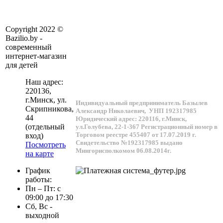
Copyright 2022 ©
Bazilio.by -
современный
интернет-магазин
для детей
Наш адрес:
220136
,
г.
Минск
, ул.
Индивидуальный предприниматель Базылев
Скрипникова,
Александр Николаевич,
УНП 192317985
44
Юридический адрес: 220116, г.Минск,
(отдельный
ул.Голубева, 22-1-367
Регистрационный номер в
Торговом реестре 455407 от 17.07.2019 г.
вход)
Свидетельство №192317985 выдано
Посмотреть
Мингорисполкомом 06.08.2014г.
на карте
График
работы:
Пн – Пт: с
09:00 до 17:30
Сб, Вс -
выходной