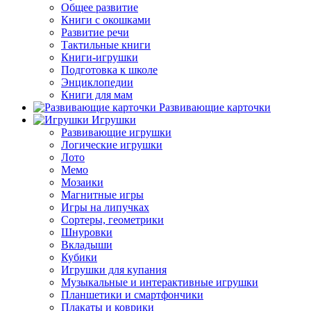
Общее развитие
Книги с окошками
Развитие речи
Тактильные книги
Книги-игрушки
Подготовка к школе
Энциклопедии
Книги для мам
Развивающие карточки
Игрушки
Развивающие игрушки
Логические игрушки
Лото
Мемо
Мозаики
Магнитные игры
Игры на липучках
Сортеры, геометрики
Шнуровки
Вкладыши
Кубики
Игрушки для купания
Музыкальные и интерактивные игрушки
Планшетики и смартфончики
Плакаты и коврики