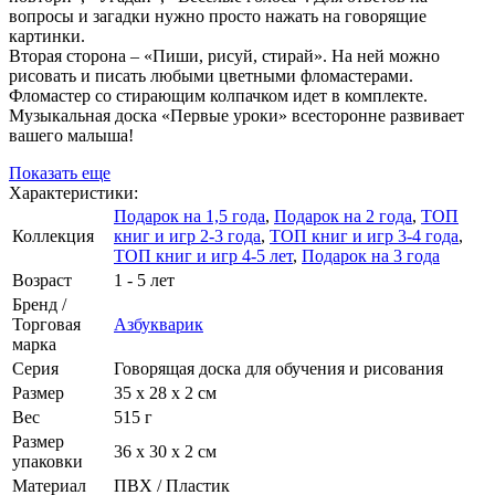
вопросы и загадки нужно просто нажать на говорящие
картинки.
Вторая сторона – «Пиши, рисуй, стирай». На ней можно
рисовать и писать любыми цветными фломастерами.
Фломастер со стирающим колпачком идет в комплекте.
Музыкальная доска «Первые уроки» всесторонне развивает
вашего малыша!
Показать еще
Характеристики:
Подарок на 1,5 года
,
Подарок на 2 года
,
ТОП
Коллекция
книг и игр 2-3 года
,
ТОП книг и игр 3-4 года
,
ТОП книг и игр 4-5 лет
,
Подарок на 3 года
Возраст
1 - 5 лет
Бренд /
Торговая
Азбукварик
марка
Серия
Говорящая доска для обучения и рисования
Размер
35 х 28 х 2 см
Вес
515 г
Размер
36 х 30 х 2 см
упаковки
Материал
ПВХ / Пластик